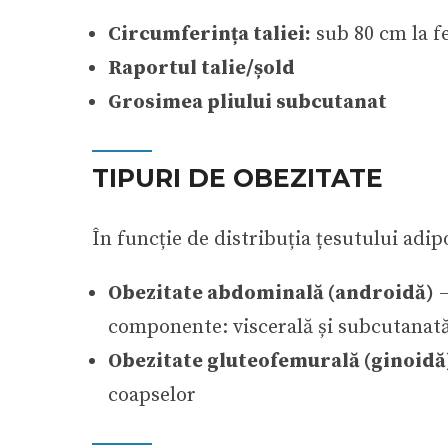
Circumferința taliei:
sub 80 cm la fe
Raportul talie/șold
Grosimea pliului subcutanat
TIPURI DE OBEZITATE
În funcție de distribuția țesutului adip
Obezitate abdominală (androidă)
–
componente: viscerală și subcutanat
Obezitate gluteofemurală (ginoidă
coapselor