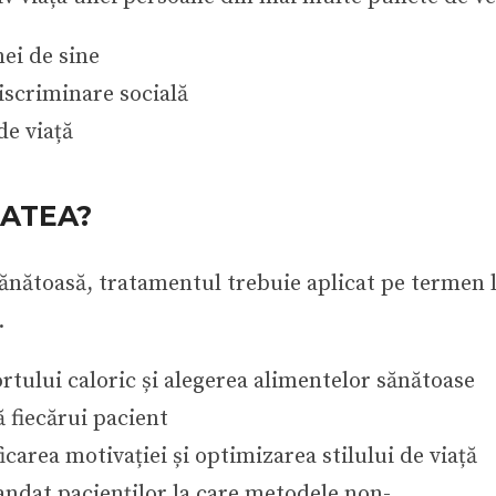
ei de sine
discriminare socială
de viață
TATEA?
sănătoasă, tratamentul trebuie aplicat pe termen 
.
tului caloric și alegerea alimentelor sănătoase
 fiecărui pacient
icarea motivației și optimizarea stilului de viață
ndat pacienților la care metodele non-