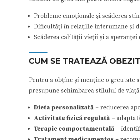
Probleme emoționale și scăderea stim
Dificultăți în relațiile interumane și 
Scăderea calității vieții și a speranței 
CUM SE TRATEAZĂ OBEZI
Pentru a obține și menține o greutate 
presupune schimbarea stilului de viață
Dieta personalizată
– reducerea apor
Activitate fizică regulată
– adaptată
Terapie comportamentală
– identif
Tratament medicamentos
– recoma