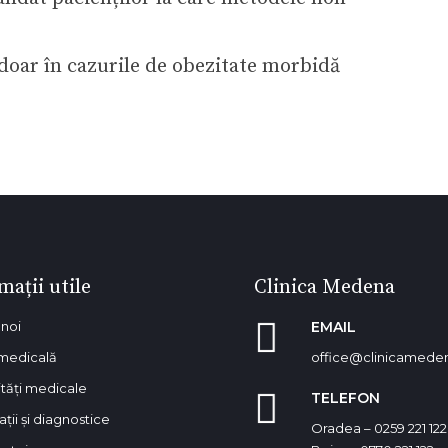
 doar în cazurile de obezitate morbidă
mații utile
Clinica Medena
noi
EMAIL
medicală
office@clinicamede
ități medicale
TELEFON
ații și diagnostice
Oradea – 0259 221 122