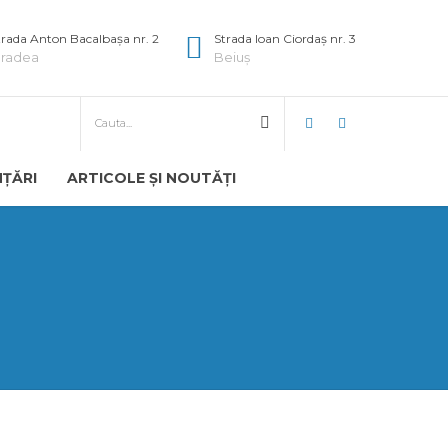
trada Anton Bacalbașa nr. 2
Strada Ioan Ciordaș nr. 3
radea
Beiuș
NȚĂRI
ARTICOLE ȘI NOUTĂȚI