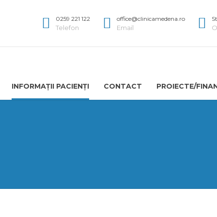
0259 221 122
office@clinicamedena.ro
S
Telefon
Email
O
INFORMAȚII PACIENȚI
CONTACT
PROIECTE/FINA