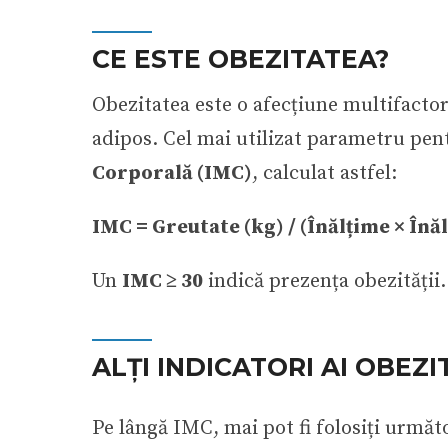
CE ESTE OBEZITATEA?
Obezitatea este o afecțiune multifactor
adipos. Cel mai utilizat parametru pent
Corporală (IMC)
, calculat astfel:
IMC = Greutate (kg) / (Înălțime × Înă
Un
IMC ≥ 30
indică prezența obezității.
ALȚI INDICATORI AI OBEZIT
Pe lângă IMC, mai pot fi folosiți următ