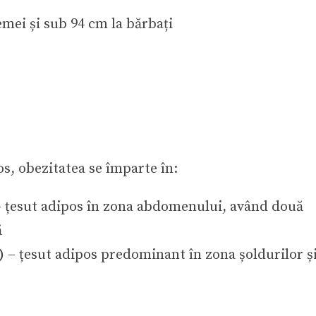
mei și sub 94 cm la bărbați
os, obezitatea se împarte în:
 țesut adipos în zona abdomenului, având două
ă
)
– țesut adipos predominant în zona șoldurilor ș