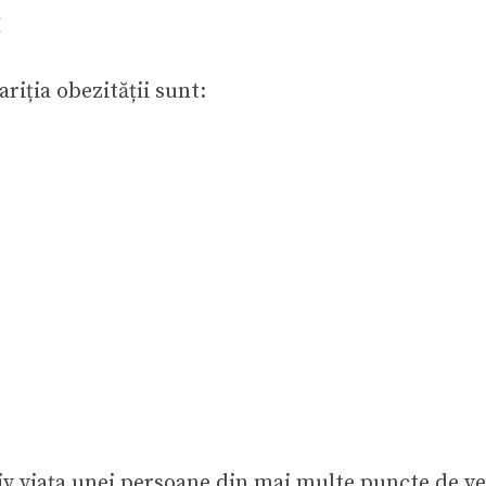
C
ariția obezității sunt:
iv viața unei persoane din mai multe puncte de v