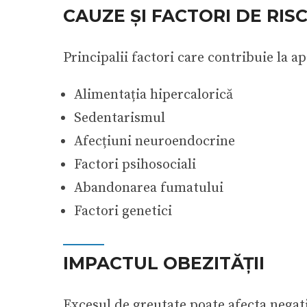
CAUZE ȘI FACTORI DE RIS
Principalii factori care contribuie la ap
Alimentația hipercalorică
Sedentarismul
Afecțiuni neuroendocrine
Factori psihosociali
Abandonarea fumatului
Factori genetici
IMPACTUL OBEZITĂȚII
Excesul de greutate poate afecta negat