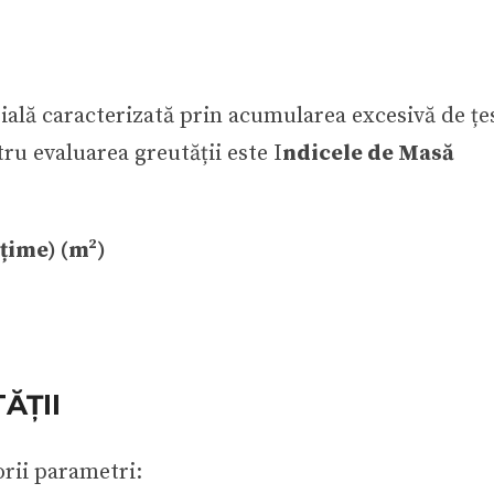
ială caracterizată prin acumularea excesivă de țe
ru evaluarea greutății este I
ndicele de Masă
lțime) (m²)
ĂȚII
orii parametri: