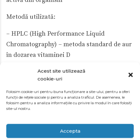
activă din organism
Metodă utilizată:
– HPLC (High Performance Liquid
Chromatography) – metoda standard de aur
în dozarea vitaminei D
– Oferă rezultate extrem de precise si utile
Acest site utilizează
în evaluarea deficitului sau toxicității
cookie-uri
Folosim cookie-uri pentru buna funcționare a site-ului, pentru a oferi
funcții de rețele sociale și pentru a analiza traficul. De asemenea, le
Calitate și siguranță în fiecare etapă
folosim pentru a analiza informațiile cu privire la modul în care folosiți
site-ul nostru.
– Toate echipamentele provin din UE sau
Japonia, fiind omologate internațional
Accepta
– Utilizăm reactivi certificați și urmăm