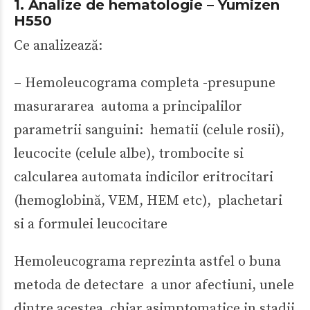
1. Analize de hematologie – Yumizen
H550
Ce analizează:
– Hemoleucograma completa -presupune
masurararea automa a principalilor
parametrii sanguini: hematii (celule rosii),
leucocite (celule albe), trombocite si
calcularea automata indicilor eritrocitari
(hemoglobină, VEM, HEM etc), plachetari
si a formulei leucocitare
Hemoleucograma reprezinta astfel o buna
metoda de detectare a unor afectiuni, unele
dintre acestea chiar asimptomatice in stadii