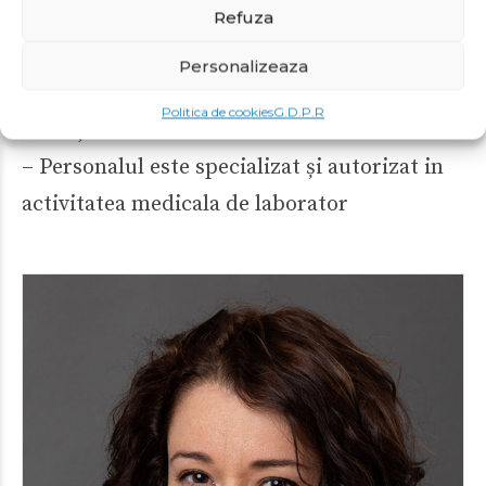
protocoale stricte de verificare internă
Refuza
– Laboratorul funcționează conform
Personalizeaza
standardelor de control intern și extern al
Politica de cookies
G.D.P.R
calității
– Personalul este specializat și autorizat in
activitatea medicala de laborator