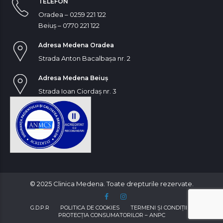
TELEFON
Oradea – 0259 221 122
Beiuș – 0770 221 122
Adresa Medena Oradea
Strada Anton Bacalbașa nr. 2
Adresa Medena Beiuș
Strada Ioan Ciordaș nr. 3
© 2025 Clinica Medena. Toate drepturile rezervate.
G.D.P.R
POLITICA DE COOKIES
TERMENI ŞI CONDIȚII
PROTECȚIA CONSUMATORILOR – ANPC