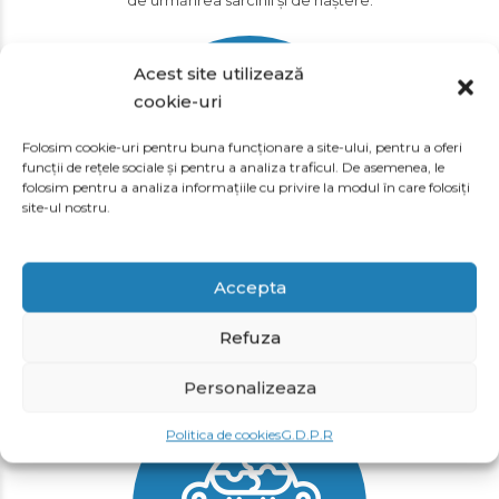
de urmărirea sarcinii și de naștere.
Acest site utilizează
cookie-uri
Folosim cookie-uri pentru buna funcționare a site-ului, pentru a oferi
funcții de rețele sociale și pentru a analiza traficul. De asemenea, le
folosim pentru a analiza informațiile cu privire la modul în care folosiți
site-ul nostru.
OFTALMOLOGIE
Accepta
Specialiștii noștri în Oftalmologie depistează, tratează și
Refuza
ajută la prevenirea afecțiunilor ochilor.
Personalizeaza
Politica de cookies
G.D.P.R