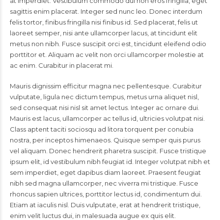
at imperdiet. Vestibulum commodo dui non eros fringilla, eget
sagittis enim placerat. Integer sed nunc leo. Donec interdum
felis tortor, finibus fringilla nisi finibus id. Sed placerat, felis ut
laoreet semper, nisi ante ullamcorper lacus, at tincidunt elit
metus non nibh. Fusce suscipit orci est, tincidunt eleifend odio
porttitor et. Aliquam ac velit non orci ullamcorper molestie at
ac enim. Curabitur in placerat mi.
Mauris dignissim efficitur magna nec pellentesque. Curabitur
vulputate, ligula nec dictum tempus, metus urna aliquet nisl,
sed consequat nisi nisl sit amet lectus. Integer ac ornare dui.
Mauris est lacus, ullamcorper ac tellus id, ultricies volutpat nisi.
Class aptent taciti sociosqu ad litora torquent per conubia
nostra, per inceptos himenaeos. Quisque semper quis purus
vel aliquam. Donec hendrerit pharetra suscipit. Fusce tristique
ipsum elit, id vestibulum nibh feugiat id. Integer volutpat nibh et
sem imperdiet, eget dapibus diam laoreet. Praesent feugiat
nibh sed magna ullamcorper, nec viverra mi tristique. Fusce
rhoncus sapien ultrices, porttitor lectus id, condimentum dui.
Etiam at iaculis nisl. Duis vulputate, erat at hendrerit tristique,
enim velit luctus dui, in malesuada augue ex quis elit.