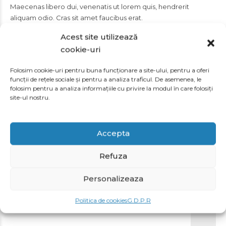
Maecenas libero dui, venenatis ut lorem quis, hendrerit
aliquam odio. Cras sit amet faucibus erat.
Acest site utilizează
Category
Gallery, Grid
Year
2015
Location
New York
cookie-uri
Material
Wood
Folosim cookie-uri pentru buna funcționare a site-ului, pentru a oferi
funcții de rețele sociale și pentru a analiza traficul. De asemenea, le
folosim pentru a analiza informațiile cu privire la modul în care folosiți
site-ul nostru.
PREVIOUS
Accepta
Sounds of New York
Refuza
Personalizeaza
URMATORUL
Politica de cookies
G.D.P.R
Bejing style