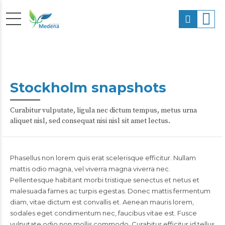
Stockholm snapshots
Curabitur vulputate, ligula nec dictum tempus, metus urna
aliquet nisl, sed consequat nisi nisl sit amet lectus.
Phasellus non lorem quis erat scelerisque efficitur. Nullam
mattis odio magna, vel viverra magna viverra nec.
Pellentesque habitant morbi tristique senectus et netus et
malesuada fames ac turpis egestas. Donec mattis fermentum
diam, vitae dictum est convallis et. Aenean mauris lorem,
sodales eget condimentum nec, faucibus vitae est. Fusce
vulputate odio non mollis commodo. Curabitur efficitur id tellus