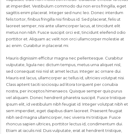
at imperdiet. Vestibulum commodo dui non eros fringilla, eget
sagittis enim placerat. Integer sed nunc leo. Donec interdum
felis tortor, finibus fringilla nisi finibus id. Sed placerat, felis ut
laoreet semper, nisi ante ullamcorper lacus, at tincidunt elit
metus non nibh. Fusce suscipit orci est, tincidunt eleifend odio
porttitor et. Aliquam ac velit non orci ullamcorper molestie at
ac enim. Curabitur in placerat mi.
Mauris dignissim efficitur magna nec pellentesque. Curabitur
vulputate, ligula nec dictum tempus, metus urna aliquet nisl,
sed consequat nisi nisl sit amet lectus. Integer ac ornare dui.
Mauris est lacus, ullamcorper ac tellus id, ultricies volutpat nisi.
Class aptent taciti sociosqu ad litora torquent per conubia
nostra, per inceptos himenaeos. Quisque semper quis purus
vel aliquam. Donec hendrerit pharetra suscipit. Fusce tristique
ipsum elit, id vestibulum nibh feugiat id. Integer volutpat nibh et
sem imperdiet, eget dapibus diam laoreet. Praesent feugiat
nibh sed magna ullamcorper, nec viverra mi tristique. Fusce
rhoncus sapien ultrices, porttitor lectus id, condimentum dui.
Etiam at iaculis nisl. Duis vulputate, erat at hendrerit tristique,