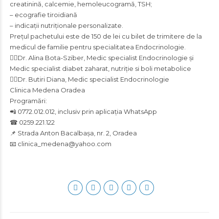
creatinină, calcemie, hemoleucogramă, TSH;
– ecografie tiroidiană
– indicații nutriționale personalizate.
Prețul pachetului este de 150 de lei cu bilet de trimitere de la
medicul de familie pentru specialitatea Endocrinologie.
👩‍⚕️Dr. Alina Bota-Sziber, Medic specialist Endocrinologie și
Medic specialist diabet zaharat, nutriție si boli metabolice
👩‍⚕️Dr. Butiri Diana, Medic specialist Endocrinologie
Clinica Medena Oradea
Programări:
📲 0772.012.012, inclusiv prin aplicația WhatsApp
☎ 0259.221.122
📌 Strada Anton Bacalbașa, nr. 2, Oradea
📧 clinica_medena@yahoo.com