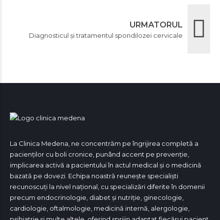
URMATORUL
Diagnosticul și tratamentul spondilozei cervicale
La Clinica Medena, ne concentrăm pe îngrijirea completă a
pacienților cu boli cronice, punând accent pe prevenție,
implicarea activă a pacientului în actul medical și o medicină
bazată pe dovezi. Echipa noastră reunește specialiști
recunoscuți la nivel național, cu specializări diferite în domenii
precum endocrinologie, diabet și nutriție, ginecologie,
cardiologie, oftalmologie, medicină internă, alergologie,
psihiatrie și multe altele, oferind sprijin adaptat fiecărui pacient