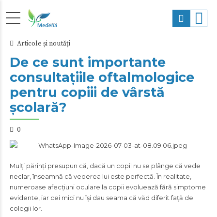
Articole și noutăți
De ce sunt importante
consultațiile oftalmologice
pentru copiii de vârstă
școlară?
0
Mulți părinți presupun că, dacă un copil nu se plânge că vede
neclar, înseamnă că vederea lui este perfectă. În realitate,
numeroase afecțiuni oculare la copii evoluează fără simptome
evidente, iar cei mici nu își dau seama că văd diferit față de
colegii lor.