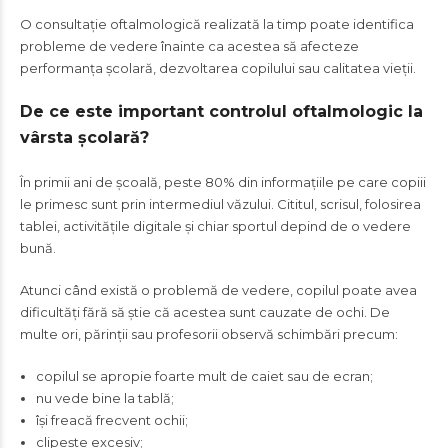
O consultație oftalmologică realizată la timp poate identifica
probleme de vedere înainte ca acestea să afecteze
performanța școlară, dezvoltarea copilului sau calitatea vieții.
De ce este important controlul oftalmologic la
vârsta școlară?
În primii ani de școală, peste 80% din informațiile pe care copiii
le primesc sunt prin intermediul văzului. Cititul, scrisul, folosirea
tablei, activitățile digitale și chiar sportul depind de o vedere
bună.
Atunci când există o problemă de vedere, copilul poate avea
dificultăți fără să știe că acestea sunt cauzate de ochi. De
multe ori, părinții sau profesorii observă schimbări precum:
copilul se apropie foarte mult de caiet sau de ecran;
nu vede bine la tablă;
își freacă frecvent ochii;
clipește excesiv;