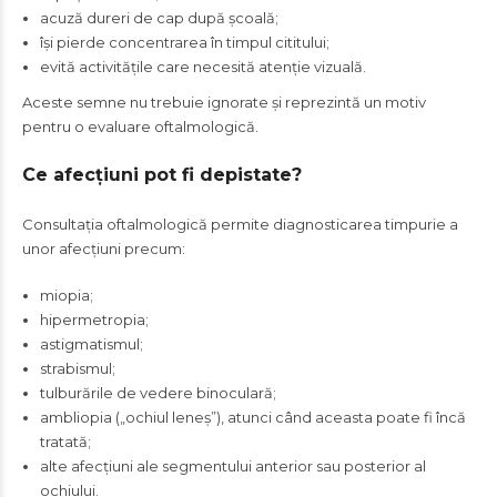
acuză dureri de cap după școală;
își pierde concentrarea în timpul cititului;
evită activitățile care necesită atenție vizuală.
Aceste semne nu trebuie ignorate și reprezintă un motiv
pentru o evaluare oftalmologică.
Ce afecțiuni pot fi depistate?
Consultația oftalmologică permite diagnosticarea timpurie a
unor afecțiuni precum:
miopia;
hipermetropia;
astigmatismul;
strabismul;
tulburările de vedere binoculară;
ambliopia („ochiul leneș”), atunci când aceasta poate fi încă
tratată;
alte afecțiuni ale segmentului anterior sau posterior al
ochiului.