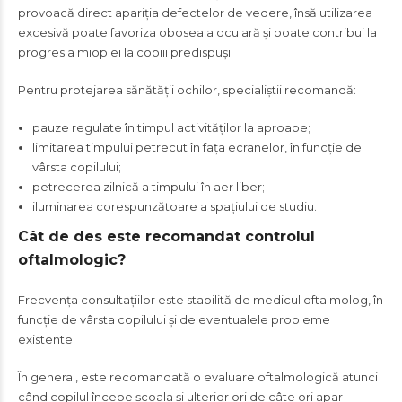
provoacă direct apariția defectelor de vedere, însă utilizarea
excesivă poate favoriza oboseala oculară și poate contribui la
progresia miopiei la copiii predispuși.
Pentru protejarea sănătății ochilor, specialiștii recomandă:
pauze regulate în timpul activităților la aproape;
limitarea timpului petrecut în fața ecranelor, în funcție de
vârsta copilului;
petrecerea zilnică a timpului în aer liber;
iluminarea corespunzătoare a spațiului de studiu.
Cât de des este recomandat controlul
oftalmologic?
Frecvența consultațiilor este stabilită de medicul oftalmolog, în
funcție de vârsta copilului și de eventualele probleme
existente.
În general, este recomandată o evaluare oftalmologică atunci
când copilul începe școala și ulterior ori de câte ori apar