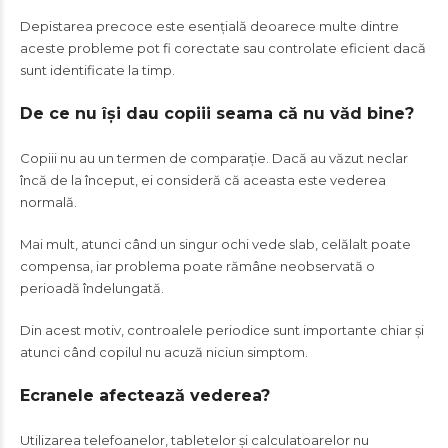
Depistarea precoce este esențială deoarece multe dintre
aceste probleme pot fi corectate sau controlate eficient dacă
sunt identificate la timp.
De ce nu își dau copiii seama că nu văd bine?
Copiii nu au un termen de comparație. Dacă au văzut neclar
încă de la început, ei consideră că aceasta este vederea
normală.
Mai mult, atunci când un singur ochi vede slab, celălalt poate
compensa, iar problema poate rămâne neobservată o
perioadă îndelungată.
Din acest motiv, controalele periodice sunt importante chiar și
atunci când copilul nu acuză niciun simptom.
Ecranele afectează vederea?
Utilizarea telefoanelor, tabletelor și calculatoarelor nu