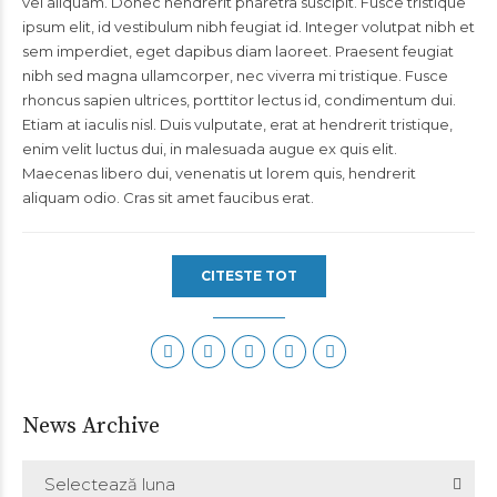
vel aliquam. Donec hendrerit pharetra suscipit. Fusce tristique
ipsum elit, id vestibulum nibh feugiat id. Integer volutpat nibh et
sem imperdiet, eget dapibus diam laoreet. Praesent feugiat
nibh sed magna ullamcorper, nec viverra mi tristique. Fusce
rhoncus sapien ultrices, porttitor lectus id, condimentum dui.
Etiam at iaculis nisl. Duis vulputate, erat at hendrerit tristique,
enim velit luctus dui, in malesuada augue ex quis elit.
Maecenas libero dui, venenatis ut lorem quis, hendrerit
aliquam odio. Cras sit amet faucibus erat.
CITESTE TOT
News Archive
Selectează luna