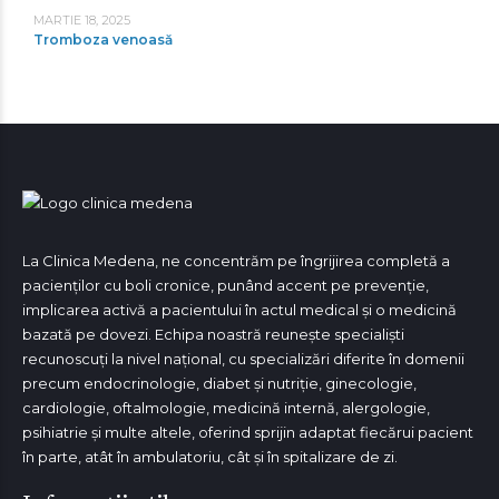
MARTIE 18, 2025
Tromboza venoasă
La Clinica Medena, ne concentrăm pe îngrijirea completă a
pacienților cu boli cronice, punând accent pe prevenție,
implicarea activă a pacientului în actul medical și o medicină
bazată pe dovezi. Echipa noastră reunește specialiști
recunoscuți la nivel național, cu specializări diferite în domenii
precum endocrinologie, diabet și nutriție, ginecologie,
cardiologie, oftalmologie, medicină internă, alergologie,
psihiatrie și multe altele, oferind sprijin adaptat fiecărui pacient
în parte, atât în ambulatoriu, cât și în spitalizare de zi.