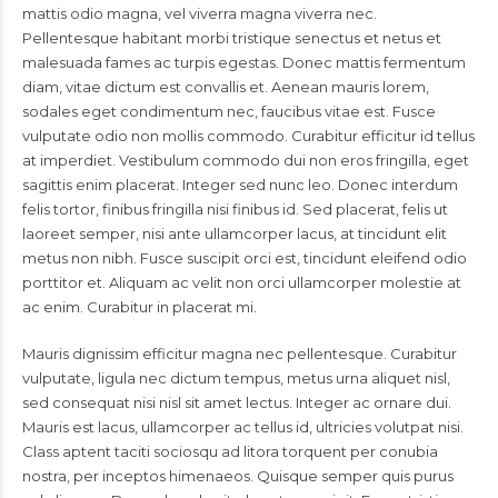
mattis odio magna, vel viverra magna viverra nec.
Pellentesque habitant morbi tristique senectus et netus et
malesuada fames ac turpis egestas. Donec mattis fermentum
diam, vitae dictum est convallis et. Aenean mauris lorem,
sodales eget condimentum nec, faucibus vitae est. Fusce
vulputate odio non mollis commodo. Curabitur efficitur id tellus
at imperdiet. Vestibulum commodo dui non eros fringilla, eget
sagittis enim placerat. Integer sed nunc leo. Donec interdum
felis tortor, finibus fringilla nisi finibus id. Sed placerat, felis ut
laoreet semper, nisi ante ullamcorper lacus, at tincidunt elit
metus non nibh. Fusce suscipit orci est, tincidunt eleifend odio
porttitor et. Aliquam ac velit non orci ullamcorper molestie at
ac enim. Curabitur in placerat mi.
Mauris dignissim efficitur magna nec pellentesque. Curabitur
vulputate, ligula nec dictum tempus, metus urna aliquet nisl,
sed consequat nisi nisl sit amet lectus. Integer ac ornare dui.
Mauris est lacus, ullamcorper ac tellus id, ultricies volutpat nisi.
Class aptent taciti sociosqu ad litora torquent per conubia
nostra, per inceptos himenaeos. Quisque semper quis purus